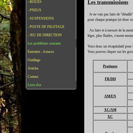
Les transmissions
- ROUES
- PNEUS
Je ne vais pas faire de ''détaille
- SUSPENSIONS
pour chaque pratique (et donc s
- POSTE DE PILOTAGE
Au faire et à mesure de la monté
- JEU DE DIRECTION
léger, plus fluides, s'usent moin
Les problèmes courants
Voici donc un récapitulatif p
Entretien - Astuces
Vous pouvez cliquer sur les grou
Outillage
Pratiques
Articles
Contact
FR/DH
Livre d'or
AM/EN
XC/AM
XC