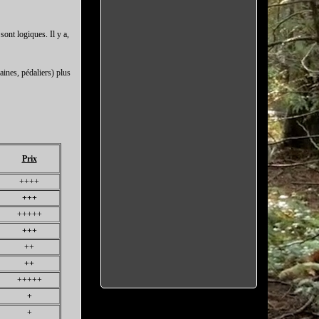
sont logiques. Il y a,
aines, pédaliers) plus
Prix
++++
+++
+++++
+++
++
++
+++++
+
+