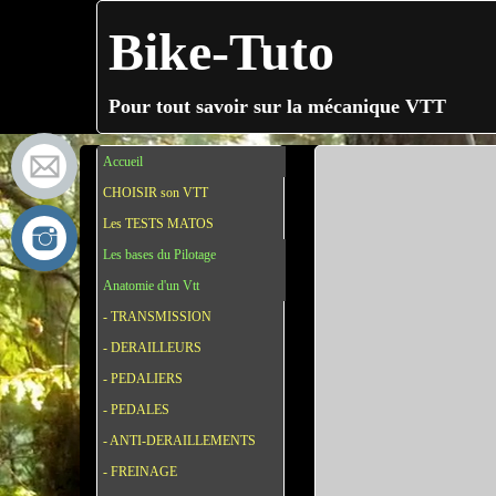
Bike-Tuto
Pour tout savoir sur la mécanique VTT
Accueil
CHOISIR son VTT
Les TESTS MATOS
Les bases du Pilotage
Anatomie d'un Vtt
- TRANSMISSION
- DERAILLEURS
- PEDALIERS
- PEDALES
- ANTI-DERAILLEMENTS
- FREINAGE