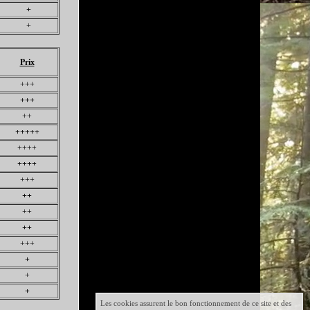
+
+
Prix
+++
+++
++
+++++
++++
++++
+++
++
++
++
+++
+
+
+
Les cookies assurent le bon fonctionnement de ce site et des