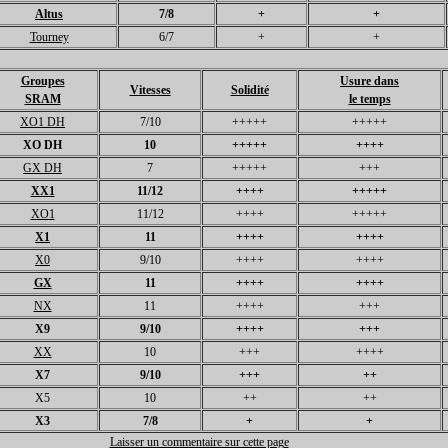
Altus
7/8
+
+
Tourney
6/7
+
+
Groupes
Usure dans
Vitesses
Solidité
SRAM
le temps
XO1 DH
7/10
+++++
+++++
XO DH
10
+++++
++++
GX DH
7
+++++
+++
XX1
11/12
++++
+++++
XO1
11/12
++++
+++++
X1
11
++++
++++
X0
9/10
++++
++++
GX
11
++++
++++
NX
11
++++
+++
X9
9/10
++++
+++
XX
10
+++
++++
X7
9/10
+++
++
X5
10
++
++
X3
7/8
+
+
Laisser un commentaire sur cette page