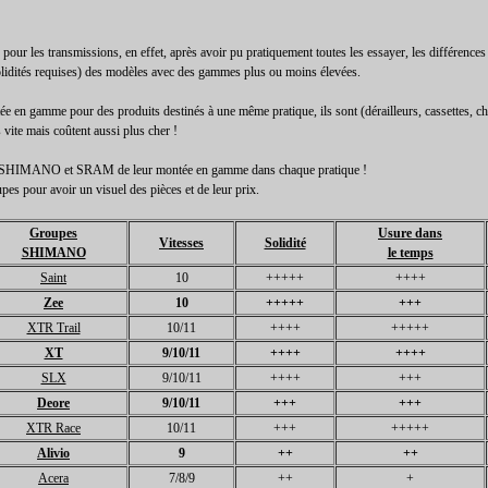
'' pour les transmissions, en effet, après avoir pu pratiquement toutes les essayer, les différences 
olidités requises) des modèles avec des gammes plus ou moins élevées.
e en gamme pour des produits destinés à une même pratique, ils sont (dérailleurs, cassettes, ch
s vite mais coûtent aussi plus cher !
our SHIMANO et SRAM de leur montée en gamme dans chaque pratique !
pes pour avoir un visuel des pièces et de leur prix.
Groupes
Usure dans
Vitesses
Solidité
SHIMANO
le temps
Saint
10
+++++
++++
Zee
10
+++++
+++
XTR Trail
10/11
++++
+++++
XT
9/10/11
++++
++++
SLX
9/10/11
++++
+++
Deore
9/10/11
+++
+++
XTR Race
10/11
+++
+++++
Alivio
9
++
++
Acera
7/8/9
++
+