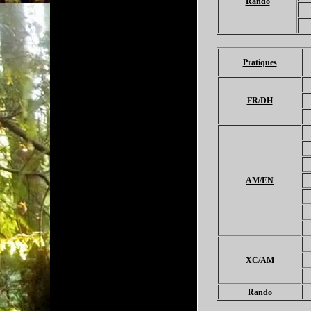
Rando
Pratiques
FR/DH
AM/EN
XC/AM
Rando