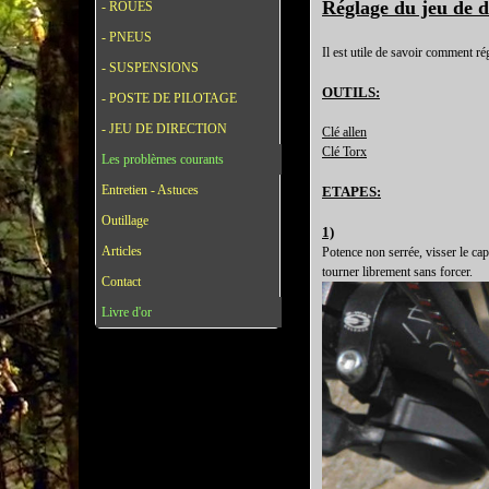
Réglage du jeu de d
- ROUES
- PNEUS
Il est utile de savoir comment rég
- SUSPENSIONS
OUTILS:
- POSTE DE PILOTAGE
- JEU DE DIRECTION
Clé allen
Clé Torx
Les problèmes courants
Entretien - Astuces
ETAPES:
Outillage
1)
Articles
Potence non serrée, visser le capo
tourner librement sans forcer.
Contact
Livre d'or