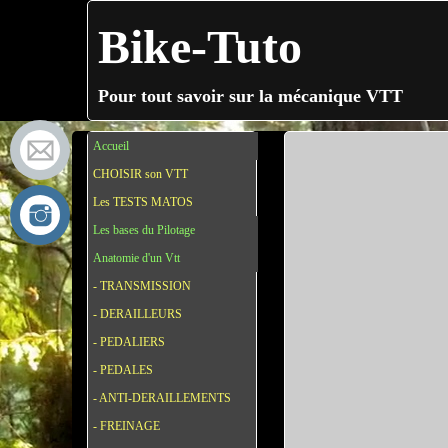
Bike-Tuto
Pour tout savoir sur la mécanique VTT
Accueil
CHOISIR son VTT
Les TESTS MATOS
Les bases du Pilotage
Anatomie d'un Vtt
- TRANSMISSION
- DERAILLEURS
- PEDALIERS
- PEDALES
- ANTI-DERAILLEMENTS
- FREINAGE