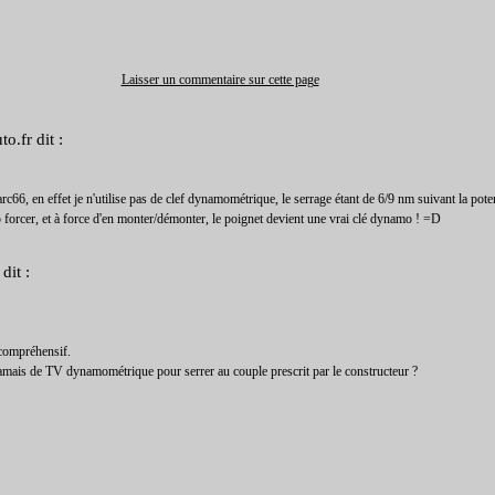
Laisser un commentaire sur cette page
to.fr
dit :
66, en effet je n'utilise pas de clef dynamométrique, le serrage étant de 6/9 nm suivant la pot
forcer, et à force d'en monter/démonter, le poignet devient une vrai clé dynamo ! =D
dit :
 compréhensif.
jamais de TV dynamométrique pour serrer au couple prescrit par le constructeur ?