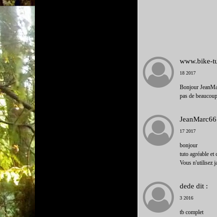
www.bike-tu
18 2017
Bonjour JeanMarc
pas de beaucoup 
JeanMarc66
17 2017
bonjour
tuto agréable et
Vous n'utilisez 
dede
dit :
3 2016
tb complet