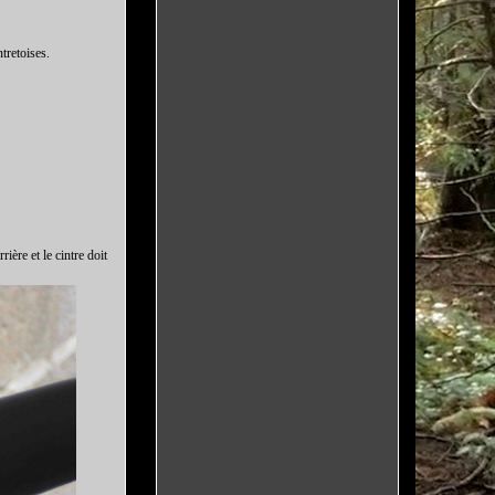
ntretoises.
ière et le cintre doit