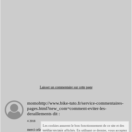
Laisser un commentaire sur cette page
momohttp://www.bike-tuto.fr/service-commentaires-
pages.html?new_com=comment-eviter-les-
deraillements
dit :
4 2018
Les cookies assurent le bon fonctionnement de ce site et des
merci cela ma été tres utile
médias sociaux affichés. En utilisant ce dernier, vous acceptez