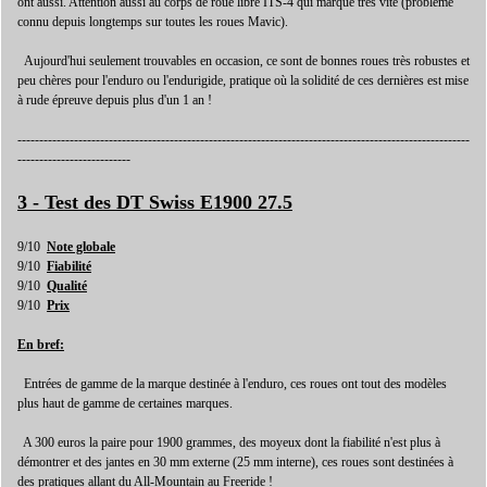
ont aussi. Attention aussi au corps de roue libre ITS-4 qui marque très vite (problème
connu depuis longtemps sur toutes les roues Mavic).
Aujourd'hui seulement trouvables en occasion, ce sont de bonnes roues très robustes et
peu chères pour l'enduro ou l'endurigide, pratique où la solidité de ces dernières est mise
à rude épreuve depuis plus d'un 1 an !
--------------------------------------------------------------------------------------------------------
--------------------------
3 - Test des DT Swiss E1900 27.5
9/10
Note globale
9/10
Fiabilité
9/10
Qualité
9/10
Prix
En bref:
Entrées de gamme de la marque destinée à l'enduro, ces roues ont tout des modèles
plus haut de gamme de certaines marques.
A 300 euros la paire pour 1900 grammes, des moyeux dont la fiabilité n'est plus à
démontrer et des jantes en 30 mm externe (25 mm interne), ces roues sont destinées à
des pratiques allant du All-Mountain au Freeride !