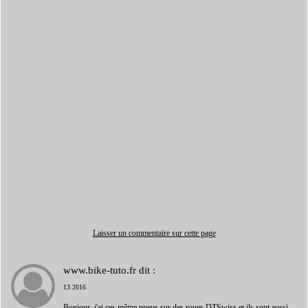
Laisser un commentaire sur cette page
www.bike-tuto.fr
dit :
13 2016
Bonjour, j'ai ces même pneus sur des roues DTSwiss et ils sont aussi