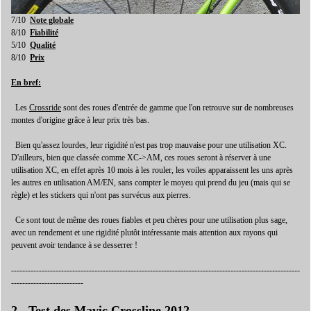
7/10
Note globale
8/10
Fiabilité
5/10
Qualité
8/10
Prix
En bref:
Les
Crossride
sont des roues d'entrée de gamme que l'on retrouve sur de nombreuses
montes d'origine grâce à leur prix très bas.
Bien qu'assez lourdes, leur rigidité n'est pas trop mauvaise pour une utilisation XC.
D'ailleurs, bien que classée comme XC->AM, ces roues seront à réserver à une
utilisation XC, en effet après 10 mois à les rouler, les voiles apparaissent les uns après
les autres en utilisation AM/EN, sans compter le moyeu qui prend du jeu (mais qui se
règle) et les stickers qui n'ont pas survécus aux pierres.
Ce sont tout de même des roues fiables et peu chères pour une utilisation plus sage,
avec un rendement et une rigidité plutôt intéressante mais attention aux rayons qui
peuvent avoir tendance à se desserrer !
--------------------------------------------------------------------------------------------------------
--------------------------
2 - Test des Mavic Crossline 2012