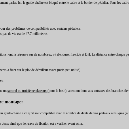
ement parler. Ici, le guide-chaîne est bloqué entre le cadre et le boitier de pédalier. Tous les cad
 pour des problèmes de compatibilités avec certains pédaliers.
s pas de vis est de 47.7 millimètres.
tions, ont la retrouve sur de nombreux vtt d'enduro, freeride et DH. La distance entre chaque pa
nts à fixer sur le plot de dérailleur avant (mais peu utilisé).
au:
mme un
second ou troisième plateaux
(pour le bash), attention donc aux entraxes des branches de v
tre montage:
n guide-chaîne à ce qu'il soit compatible avec le nombre de dents de vos plateaux ainsi qu'à ça 
dents ainsi que l'entraxe de fixation est a verifier avant achat.