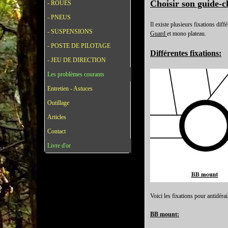
Choisir son guide-c
- ROUES
- PNEUS
Il existe plusieurs fixations diff
- SUSPENSIONS
Guard
et mono plateau.
- POSTE DE PILOTAGE
Différentes fixations:
- JEU DE DIRECTION
Les problèmes courants
Entretien - Astuces
Outillage
Articles
Contact
Livre d'or
Voici les fixations pour antidérai
BB mount: