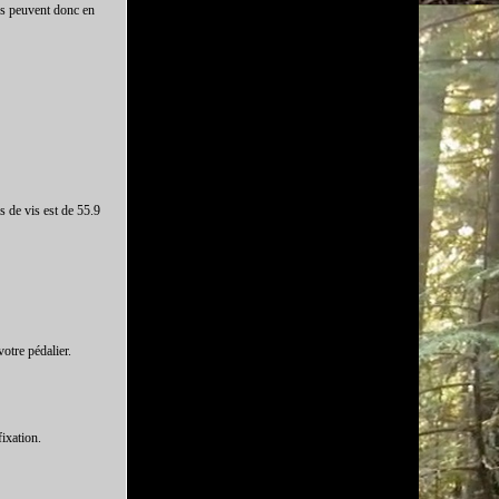
res peuvent donc en
s de vis est de 55.9
otre pédalier.
fixation.