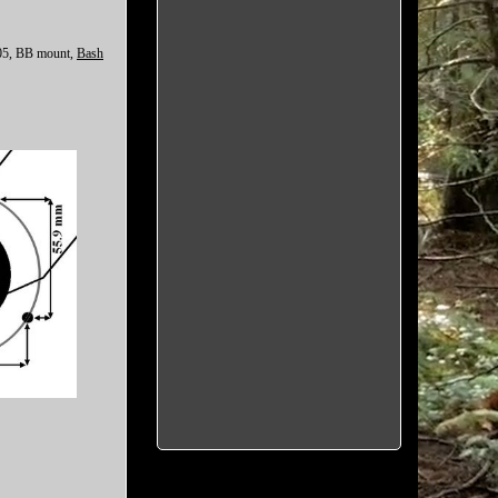
 05, BB mount,
Bash