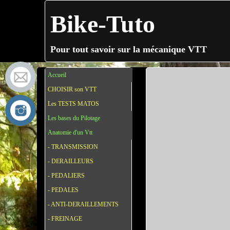
Bike-Tuto
Pour tout savoir sur la mécanique VTT
Accueil
CHOISIR son VTT
Les TESTS MATOS
Les bases du Pilotage
Anatomie d'un Vtt
- TRANSMISSION
- DERAILLEURS
- PEDALIERS
- PEDALES
- ANTI-DERAILLEMENTS
- FREINAGE