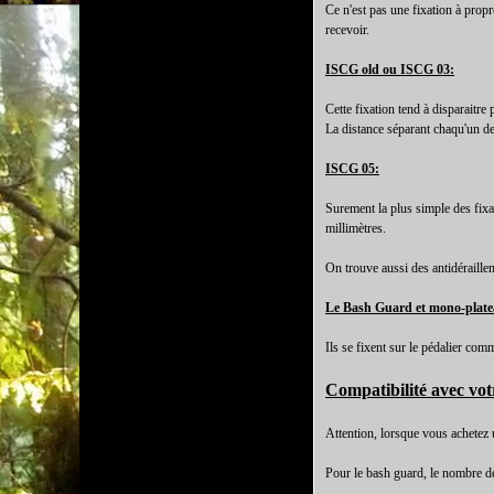
Ce n'est pas une fixation à propr
recevoir.
ISCG old ou ISCG 03:
Cette fixation tend à disparaitre
La distance séparant chaqu'un de
ISCG 05:
Surement la plus simple des fixa
millimètres.
On trouve aussi des antidérailleme
Le Bash Guard et mono-plate
Ils se fixent sur le pédalier co
Compatibilité avec vo
Attention, lorsque vous achetez u
Pour le bash guard, le nombre de 