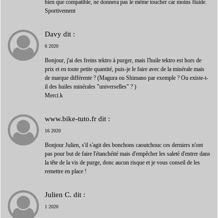
bien que compatible, ne donnera pas le même toucher car moins fluide.
Sportivement
Davy
dit :
6 2020
Bonjour, j'ai des freins tektro à purger, mais l'huile tektro est hors de
prix et en toute petite quantité, puis-je le faire avec de la minérale mais
de marque différente ? (Magura ou Shimano par exemple ? Ou existe-t-
il des huiles minérales "universelles" ? )
Merci.k
www.bike-tuto.fr
dit :
16 2020
Bonjour Julien, s'il s'agit des bonchons caoutchouc ces derniers n'ont
pas pour but de faire l'étanchéité mais d'empêcher les saleté d'entrer dans
la tête de la vis de purge, donc aucun risque et je vous conseil de les
remettre en place !
Julien C.
dit :
1 2020