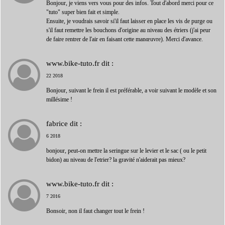
Bonjour, je viens vers vous pour des infos. Tout d'abord merci pour ce
"tuto" super bien fait et simple.
Ensuite, je voudrais savoir si'il faut laisser en place les vis de purge ou
s'il faut remettre les bouchons d'origine au niveau des étriers (j'ai peur
de faire rentrer de l'air en faisant cette manœuvre). Merci d'avance.
www.bike-tuto.fr
dit :
22 2018
Bonjour, suivant le frein il est préférable, a voir suivant le modèle et son
millésime !
fabrice
dit :
6 2018
bonjour, peut-on mettre la seringue sur le levier et le sac ( ou le petit
bidon) au niveau de l'etrier? la gravité n'aiderait pas mieux?
www.bike-tuto.fr
dit :
7 2016
Bonsoir, non il faut changer tout le frein !