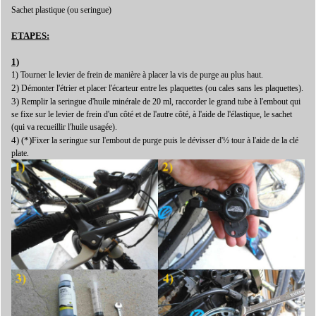
Sachet plastique (ou seringue)
ETAPES:
1)
1) Tourner le levier de frein de manière à placer la vis de purge au plus haut.
2)
Démonter l'étrier et placer l'écarteur entre les plaquettes (ou cales sans les plaquettes).
3)
Remplir la seringue d'huile minérale de 20 ml, raccorder le grand tube à l'embout qui
se fixe sur le levier de frein d'un côté et de l'autre côté, à l'aide de l'élastique, le sachet
(qui va recueillir l'huile usagée).
4) (*)
Fixer la seringue sur l'embout de purge puis le dévisser d'½ tour à l'aide de la clé
plate.