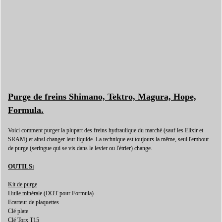
Purge de freins
Shimano,
Tektro, Magura, Hope,
Formula.
Voici comment purger la plupart des freins hydraulique du marché (sauf les Elixir et
SRAM) et ainsi changer leur liquide. La technique est toujours la même, seul l'embout
de purge (seringue qui se vis dans le levier ou l'étrier) change.
OUTILS:
Kit de purge
Huile minérale
(
DOT
pour Formula)
Ecarteur de plaquettes
Clé plate
Clé Torx T15