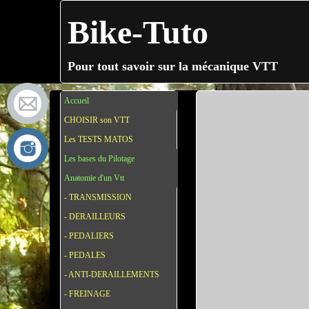
Bike-Tuto
Pour tout savoir sur la mécanique VTT
Accueil
CHOISIR son VTT
Les TESTS MATOS
Les bases du Pilotage
Anatomie d'un Vtt
- TRANSMISSION
- DERAILLEURS
- PEDALIERS
- PEDALES
- ANTI-DERAILLEMENTS
- FREINAGE