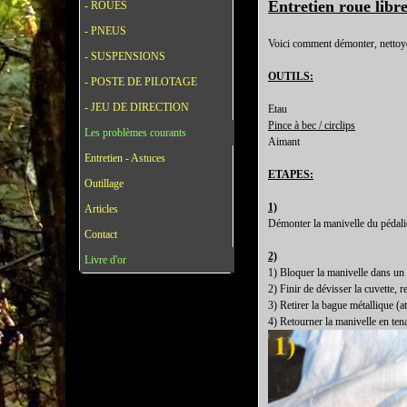
Entretien roue libr
- ROUES
- PNEUS
Voici comment démonter, nettoyer
- SUSPENSIONS
OUTILS:
- POSTE DE PILOTAGE
- JEU DE DIRECTION
Etau
Pince à bec / circlips
Les problèmes courants
Aimant
Entretien - Astuces
ETAPES:
Outillage
1)
Articles
Démonter la manivelle du pédali
Contact
2)
Livre d'or
1) Bloquer la manivelle dans un é
2) Finir de dévisser la cuvette, r
3) Retirer la bague métallique (at
4) Retourner la manivelle en tena