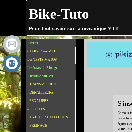
Bike-Tuto
Pour tout savoir sur la mécanique VTT
Accueil
CHOISIR son VTT
Les TESTS MATOS
Les bases du Pilotage
Anatomie d'un Vtt
- TRANSMISSION
- DERAILLEURS
- PEDALIERS
S'ins
- PEDALES
En vous in
- ANTI-DERAILLEMENTS
des activit
Après avoi
- FREINAGE
votre insc