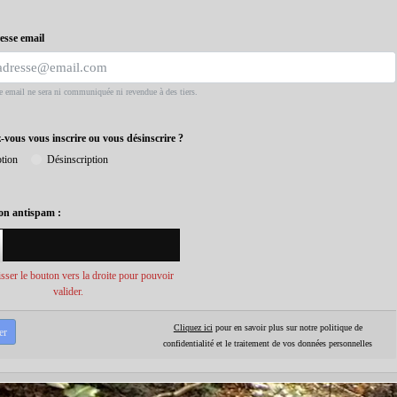
esse email
e email ne sera ni communiquée ni revendue à des tiers.
-vous vous inscrire ou vous désinscrire ?
ption
Désinscription
ion antispam :
isser le bouton vers la droite pour pouvoir
valider.
Cliquez ici
pour en savoir plus sur notre politique de
confidentialité et le traitement de vos données personnelles