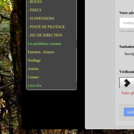
- ROUES
- PNEUS
Votre adr
- SUSPENSIONS
- POSTE DE PILOTAGE
Cette adress
- JEU DE DIRECTION
Les problèmes courants
Souhaitez
Entretien - Astuces
Inscri
Outillage
Articles
Vérificat
Contact
Livre d'or
Faites gl